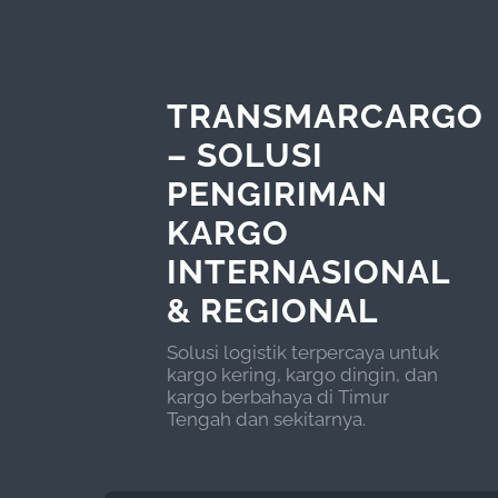
TRANSMARCARGO
– SOLUSI
PENGIRIMAN
KARGO
INTERNASIONAL
& REGIONAL
Solusi logistik terpercaya untuk
kargo kering, kargo dingin, dan
kargo berbahaya di Timur
Tengah dan sekitarnya.