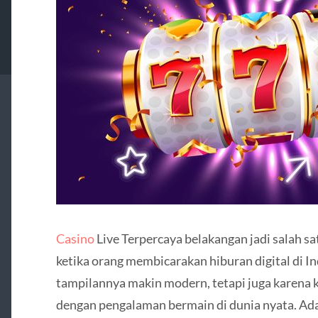
Casino
Live Terpercaya belakangan jadi salah sa
ketika orang membicarakan hiburan digital di 
tampilannya makin modern, tetapi juga karena ko
dengan pengalaman bermain di dunia nyata. Ada