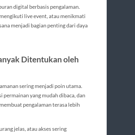
iburan digital berbasis pengalaman.
engikuti live event, atau menikmati
asana menjadi bagian penting dari daya
nyak Ditentukan oleh
yamanan sering menjadi poin utama.
masi permainan yang mudah dibaca, dan
sa membuat pengalaman terasa lebih
urang jelas, atau akses sering