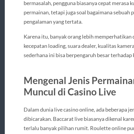
bermasalah, pengguna biasanya cepat merasa k
permainan, tetapi juga soal bagaimana sebuah 
pengalaman yang tertata.
Karena itu, banyak orang lebih memperhatikan de
kecepatan loading, suara dealer, kualitas kamera
sederhana ini bisa berpengaruh besar terhadap 
Mengenal Jenis Permaina
Muncul di Casino Live
Dalam dunia live casino online, ada beberapa je
dibicarakan. Baccarat live biasanya dikenal kar
terlalu banyak pilihan rumit. Roulette online pu