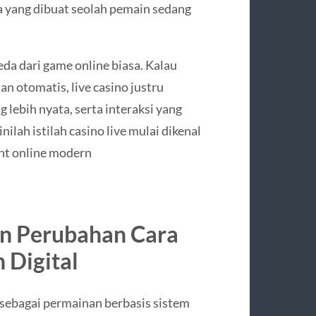
na yang dibuat seolah pemain sedang
da dari game online biasa. Kalau
n otomatis, live casino justru
 lebih nyata, serta interaksi yang
ilah istilah casino live mulai dikenal
nt online modern
an Perubahan Cara
 Digital
 sebagai permainan berbasis sistem