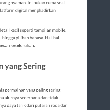
urang nyaman. Ini bukan cuma soal
platform digital menghadirkan
tail kecil seperti tampilan mobile,
, hingga pilihan bahasa. Hal-hal
kesan keseluruhan.
n yang Sering
nis permainan yang paling sering
ena alurnya sederhana dan tidak
nya daya tarik dari putaran roda dan