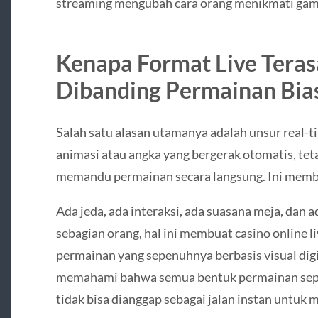
streaming mengubah cara orang menikmati game
Kenapa Format Live Teras
Dibanding Permainan Bia
Salah satu alasan utamanya adalah unsur real-t
animasi atau angka yang bergerak otomatis, tet
memandu permainan secara langsung. Ini membe
Ada jeda, ada interaksi, ada suasana meja, dan ad
sebagian orang, hal ini membuat casino online l
permainan yang sepenuhnya berbasis visual digit
memahami bahwa semua bentuk permainan sepert
tidak bisa dianggap sebagai jalan instan untuk 