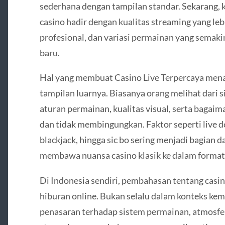
sederhana dengan tampilan standar. Sekarang, 
casino hadir dengan kualitas streaming yang lebi
profesional, dan variasi permainan yang sema
baru.
Hal yang membuat Casino Live Terpercaya mena
tampilan luarnya. Biasanya orang melihat dari s
aturan permainan, kualitas visual, serta baga
dan tidak membingungkan. Faktor seperti live dea
blackjack, hingga sic bo sering menjadi bagian
membawa nuansa casino klasik ke dalam format 
Di Indonesia sendiri, pembahasan tentang casin
hiburan online. Bukan selalu dalam konteks keme
penasaran terhadap sistem permainan, atmosfer