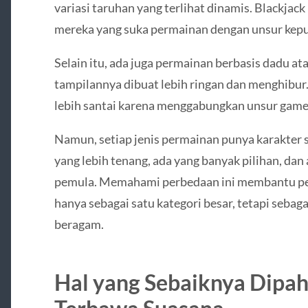
variasi taruhan yang terlihat dinamis. Blackjack
mereka yang suka permainan dengan unsur keput
Selain itu, ada juga permainan berbasis dadu a
tampilannya dibuat lebih ringan dan menghibur. 
lebih santai karena menggabungkan unsur game 
Namun, setiap jenis permainan punya karakter s
yang lebih tenang, ada yang banyak pilihan, dan
pemula. Memahami perbedaan ini membantu pen
hanya sebagai satu kategori besar, tetapi seb
beragam.
Hal yang Sebaiknya Dipah