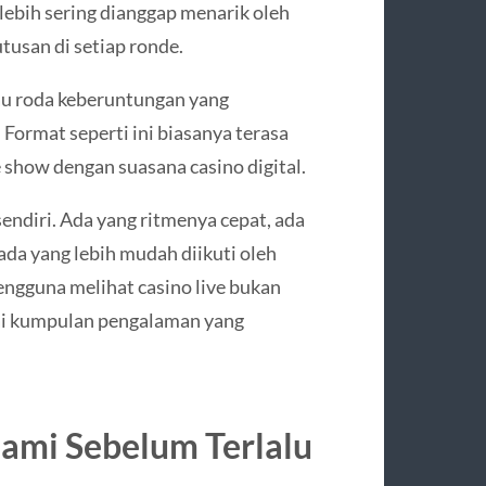
 lebih sering dianggap menarik oleh
usan di setiap ronde.
tau roda keberuntungan yang
Format seperti ini biasanya terasa
show dengan suasana casino digital.
endiri. Ada yang ritmenya cepat, ada
 ada yang lebih mudah diikuti oleh
gguna melihat casino live bukan
agai kumpulan pengalaman yang
ami Sebelum Terlalu