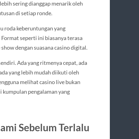
 lebih sering dianggap menarik oleh
usan di setiap ronde.
tau roda keberuntungan yang
Format seperti ini biasanya terasa
show dengan suasana casino digital.
endiri. Ada yang ritmenya cepat, ada
 ada yang lebih mudah diikuti oleh
gguna melihat casino live bukan
agai kumpulan pengalaman yang
ami Sebelum Terlalu