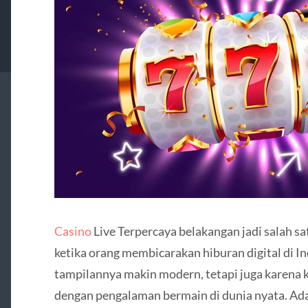
Casino
Live Terpercaya belakangan jadi salah sa
ketika orang membicarakan hiburan digital di 
tampilannya makin modern, tetapi juga karena ko
dengan pengalaman bermain di dunia nyata. Ada