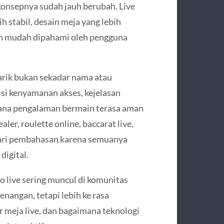
konsepnya sudah jauh berubah. Live
h stabil, desain meja yang lebih
kin mudah dipahami oleh pengguna
rik bukan sekadar nama atau
isi kenyamanan akses, kejelasan
imana pengalaman bermain terasa aman
ler, roulette online, baccarat live,
 dari pembahasan karena semuanya
digital.
o live sering muncul di komunitas
nangan, tetapi lebih ke rasa
 meja live, dan bagaimana teknologi