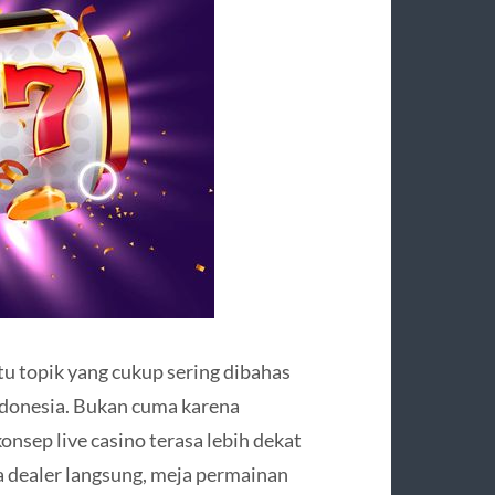
tu topik yang cukup sering dibahas
Indonesia. Bukan cuma karena
nsep live casino terasa lebih dekat
 dealer langsung, meja permainan