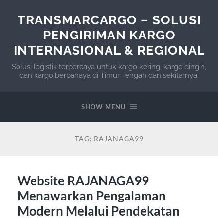
TRANSMARCARGO – SOLUSI
PENGIRIMAN KARGO
INTERNASIONAL & REGIONAL
Solusi logistik terpercaya untuk kargo kering, kargo dingin,
dan kargo berbahaya di Timur Tengah dan sekitarnya.
SHOW MENU
TAG:
RAJANAGA99
Website RAJANAGA99
Menawarkan Pengalaman
Modern Melalui Pendekatan